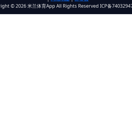
right © 2026 米兰体育App All Rights Reserved ICP备7403294