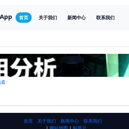
App
首页
关于我们
新闻中心
联系我们
跑者
首页
关于我们
新闻中心
联系我们
|
网站地图
|
标签云