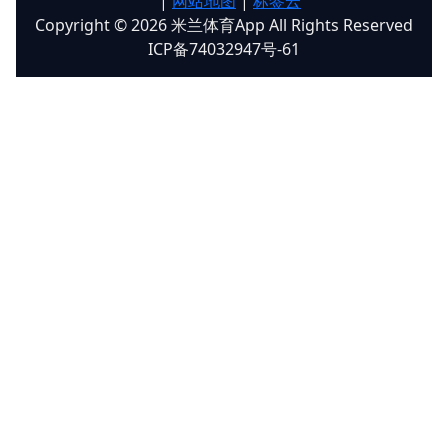
|
网站地图
|
标签云
Copyright © 2026 米兰体育App All Rights Reserved
ICP备74032947号-61