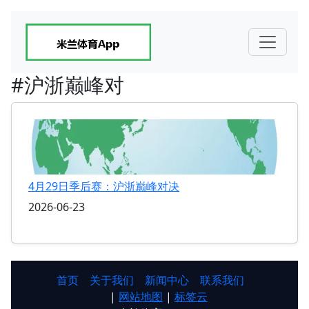
#沪浙巅峰对
4月29日季后赛：沪浙巅峰对决
2026-06-23
首页
关于我们
新闻中心
联系我们
|
网站地图
|
标签云