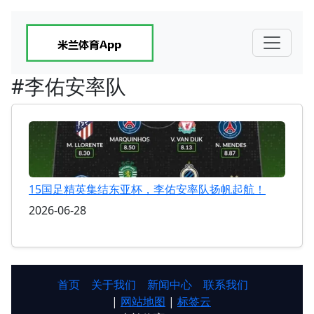
#李佑安率队
15国足精英集结东亚杯，李佑安率队扬帆起航！
2026-06-28
首页
关于我们
新闻中心
联系我们
|
网站地图
|
标签云