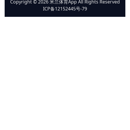
Copyright © 2026 米兰体育App All Rights Reserved
ICP备12152445号-79